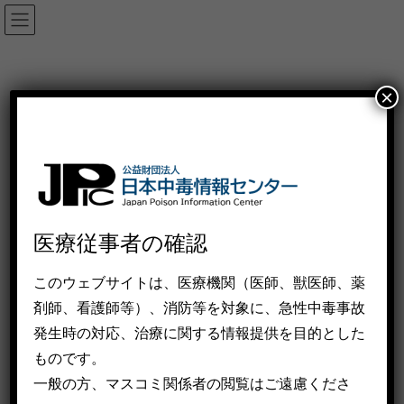
化学兵器データベース（会員向け）
×
HOME
化学災害・化学テロ
化学兵器・中毒対策データベース
化学兵器データベース（会員向け）
このページアクセスするためには、会員の認証が必要で
す。
こちらよりログインしてアクセスしてください。
医療従事者の確認
Facebook
X
このウェブサイトは、医療機関（医師、獣医師、薬
剤師、看護師等）、消防等を対象に、急性中毒事故
Threads
Bluesky
発⽣時の対応、治療に関する情報提供を⽬的とした
Hatena
LINE
ものです。
⼀般の⽅、マスコミ関係者の閲覧はご遠慮くださ
Copy