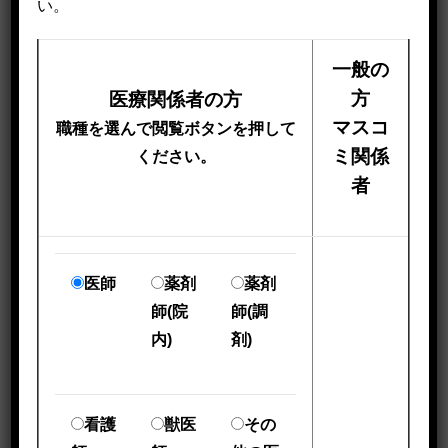
い。
⼀般の
化学災害・化学テロ
方
医療関係者の方
化学テロ初動対応機関向けWeb講義
マスコ
職種を選んで閲覧ボタンを押して
ミ関係
ください。
特殊災害報告書等
者
スクリーニング問診票・カルテ等
化学兵器・中毒対策データベース
医師
薬剤
薬剤
緒言
師(院
師(調
化学兵器危機管理データベース
内)
剤)
化学兵器データベース（会員向け）
解毒剤データベース（会員向け）
看護
獣医
その