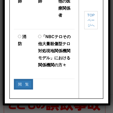
師
師
他の医
化学テロ・化学災害対応体制
療関係
者
TOP
ペー
ジへ
消
「NBCテロその
防
他大量殺傷型テロ
対処現地関係機関
モデル」における
関係機関の方々