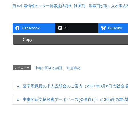
日本中毒情報センター情報提供資料_除菌剤・消毒剤が眼に入る事故202
Facebook
X
Bluesky
Copy
カテゴリー
中毒に関する話題
、
注意喚起
薬学系職員の求人説明会のご案内（2021年3月8日大阪
中毒関連文献検索データベース(会員向け）に305件の書