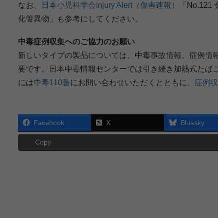
なお、
⽇本⼩児科学会Injury Alert（傷害速報）
「No.1
化管異物」も参考にしてください。
中毒症例収集へのご協⼒のお願い
新しいタイプの製品については、中毒事故情報、症例情
要です。⽇本中毒情報センターでは引き続き加熱式たば
には
中毒110番
にお問い合わせいただくとともに、
症例収
Facebook
X
Bluesky
Copy