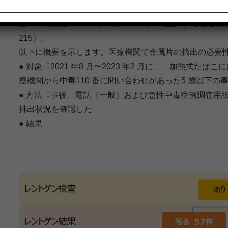
中毒110 番に問い合わせがあった事例を対象に、⾦属⽚
会・学術集会（2023 年7 ⽉14-15 ⽇、埼⽟県）で報告
215）。
以下に概要を⽰します。医療機関で⾦属⽚の摘出の必要
● 対象︓2021 年8 ⽉〜2023 年2 ⽉に、「加熱式
療機関から中毒110 番に問い合わせがあった5 歳以下の事例
● ⽅法︓事後、電話（⼀般）および急性中毒症例調査⽤
排出状況を確認した
● 結果