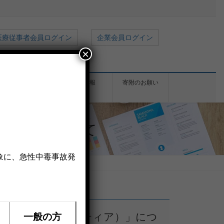
医療従事者会員ログイン
企業会員ログイン
×
受信報告
採用情報
寄附のお願い
ィア）」について
象に、急性中毒事故発
「SENTIA（センティア）」につ
⼀般の方