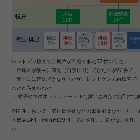
レントゲン検査で⾦属⽚が確認できた57 件のうち、
・⾦属⽚が便中に確認（⾃然排出）できたのが27 件で、
・便中には確認できなかったが、レントゲンの再検査で写
れたと考えられた。
・ 鉗⼦やマグネットカテーテルで摘出されたのは5 件で
247 件において、消化管穿孔などの重篤例はなかった。症状
不機嫌14件、顔⾯蒼⽩9 件、悪⼼8 件、元気がない8 件
た。