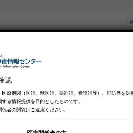
一般の皆さま
医療従事者の
企業の皆さま
化学災害
皆さま
化学テロ
A（テリア）」「SENTIA（センテ
確認
、医療機関（医師、獣医師、薬剤師、看護師等）、消防等を対
テリア）」「SENTIA（センティア）」について
関する情報提供を⽬的としたものです。
関係者の閲覧はご遠慮ください。
新型加熱式たばこ「TEREA（テリア）」