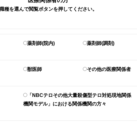
医療関係者の方
いて
職種を選んで閲覧ボタンを押してください。
薬剤師(院内)
薬剤師(調剤)
フィリップモリスジャパン合同会社より、新型の加熱式た
「SENTIA（センティア）」が販売されています。上記
組み込まれており、誤飲した場合は、たばこ葉によるニ
獣医師
その他の医療関係者
響も考慮する必要があります。
医療機関での対応にあたっては、 フィリップモリスジャ
「NBCテロその他大量殺傷型テロ対処現地関係
「TEREA（テリア）製品について」および下記「⾦属
機関モデル」における関係機関の方々
なお、本資料は医療従事者のみに開示しておりますので
TEREA（テリア）製品について
ダウンロード
⾦属⽚の誤飲に関する検討結果