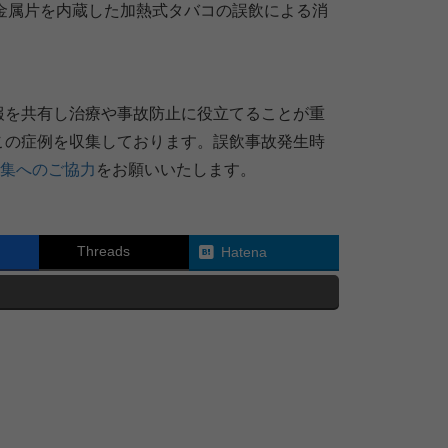
21 ⾦属⽚を内蔵した加熱式タバコの誤飲による消
報を共有し治療や事故防止に役立てることが重
この症例を収集しております。誤飲事故発生時
集へのご協力
をお願いいたします。
Threads
Hatena