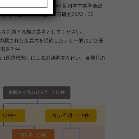
の排出状況等をまとめ、第45 回⽇本中毒学会総
しました（竹内明子、他：中毒研究2023；36：
性を判断する際の参考としてください。
たばこに内蔵された⾦属⽚を誤飲した」と⼀般および医
247 件
紙（医療機関）による追跡調査を⾏い、⾦属⽚の