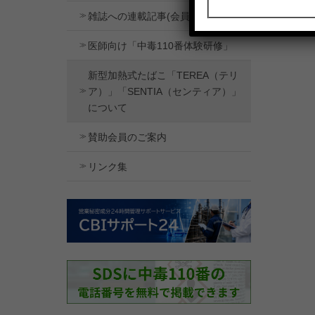
雑誌への連載記事(会員向け）
医師向け「中毒110番体験研修」
新型加熱式たばこ「TEREA（テリ
ア）」「SENTIA（センティア）」
について
賛助会員のご案内
リンク集