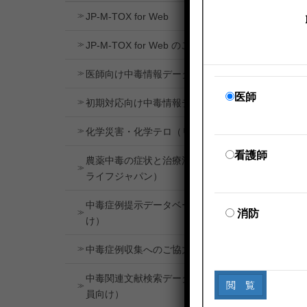
JP-M-TOX for Web
JP-M-TOX for Web のご案内
医師向け中毒情報データベース
医師
初期対応向け中毒情報データベース
化学災害・化学テロ（リンク）
看護師
農薬中毒の症状と治療法（クロップ
ライフジャパン）
中毒症例提⽰データベース（会員向
消防
け）
中毒症例収集へのご協⼒のお願い
中毒関連⽂献検索データベース（会
員向け）