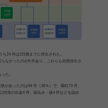
うち24 件は2⽇後までに排出された。
らなかったのが6 件あり、これらも⾃然排出さ
あった。
があったのは94 件（38％）で、嘔吐73 件、
、⼝内等の出⾎4 件、咳込み・咳4 件などを認め