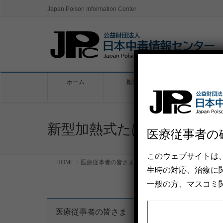
Japan Poison Information Center
ホーム
概要
中毒１１０番
新型加熱式たばこ「TERE
医療従事者の
このウェブサイトは
HOME
医療従事者の皆さま
新型加熱式たばこ「TEREA（
⽣時の対応、治療に
⼀般の⽅、マスコミ
医療従事者の皆さま