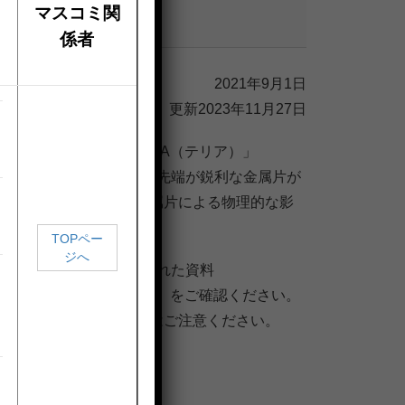
マスコミ関
係者
2021年9月1日
更新2023年11月27日
ばこスティック「TEREA（テリア）」
2 銘柄にはたばこ葉の中に先端が鋭利な⾦属⽚が
コチン中毒とともに、⾦属⽚による物理的な影
TOPペー
ジへ
パン合同会社 より提供された資料
⽚の誤飲に関する検討結果」をご確認ください。
、データのお取り扱いにはご注意ください。