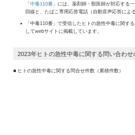
「
中毒110番
」には、薬剤師・獣医師が対応する一
回線と、たばこ専用応答電話（自動音声応答によ
「中毒110番」で受信したヒトの急性中毒に関す
してwebサイトに掲載しています。
2023年ヒトの急性中毒に関する問い合わせ
■ ヒトの急性中毒に関する問合せ件数（累積件数）
1,500
一般
一般
医療機関
医療機関
その他
その他
1,000
件(×1,000)