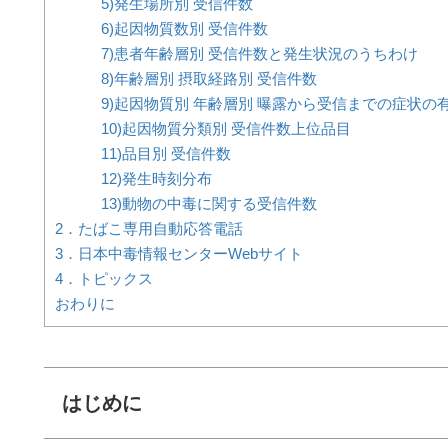
5)発生場所別 受信件数
6)起因物質数別 受信件数
7)患者年齢層別 受信件数と発生状況のうちわけ
8)年齢層別 摂取経路別 受信件数
9)起因物質別 年齢層別 曝露から受信までの症状の
10)起因物質分類別 受信件数上位品目
11)品目別 受信件数
12)発生時刻分布
13)動物の中毒に関する受信件数
2．たばこ専用自動応答電話
3．日本中毒情報センターWebサイト
4．トピックス
おわりに
はじめに