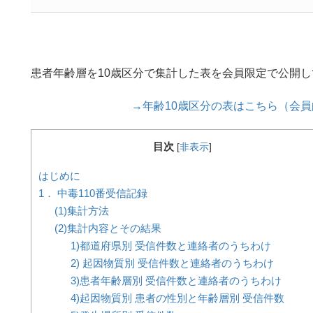
患者年齢層を10歳区分で集計した表を会員限定で公開
→年齢10歳区分の表はこちら（会
目次
[
非表示
]
はじめに
1． 中毒110番受信記録
(1)集計方法
(2)集計内容とその結果
1)都道府県別 受信件数と連絡者のうちわけ
2) 起因物質別 受信件数と連絡者のうちわけ
3)患者年齢層別 受信件数と連絡者のうちわけ
4)起因物質別 患者の性別と年齢層別 受信件数